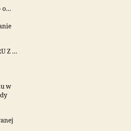
› o…
anie
U Z …
zu w
ody
wanej