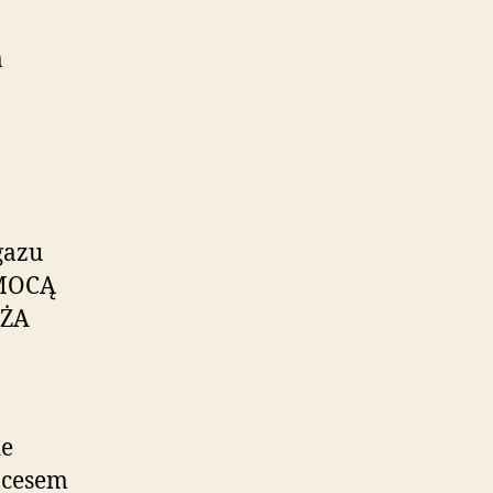
a
gazu
OMOCĄ
OŻA
ie
ocesem