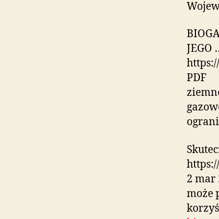
Wojew
BIOG
JEGO 
https:
PDF
ziemne
gazowe
ograni
Skutec
https:
2 mar 
może 
korzyś