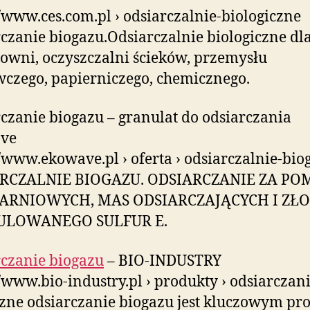
//www.ces.com.pl › odsiarczalnie-biologiczne
czanie biogazu.Odsiarczalnie biologiczne dl
owni, oczyszczalni ścieków, przemysłu
czego, papierniczego, chemicznego.
czanie biogazu – granulat do odsiarczania
ve
//www.ekowave.pl › oferta › odsiarczalnie-bio
RCZALNIE BIOGAZU. ODSIARCZANIE ZA P
ARNIOWYCH, MAS ODSIARCZAJĄCYCH I ZŁ
ULOWANEGO SULFUR E.
czanie biogazu
– BIO-INDUSTRY
//www.bio-industry.pl › produkty › odsiarczan
zne odsiarczanie biogazu jest kluczowym pr