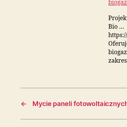
bioga
Projek
Bio …
https:
Oferuj
biogaz
zakres
←
Mycie paneli fotowoltaicznyc