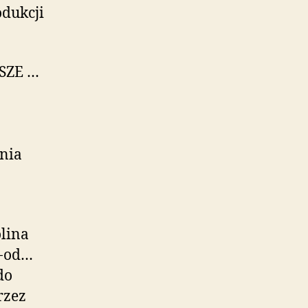
odukcji
SZE …
nia
olina
i-od…
do
rzez