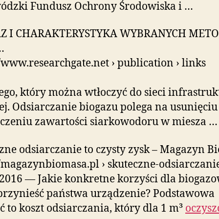
ódzki Fundusz Ochrony Środowiska i …
AZ I CHARAKTERYSTYKA WYBRANYCH MET
…
//www.researchgate.net › publication › links
go, który można wtłoczyć do sieci infrastruk
j. Odsiarczanie biogazu polega na usunięciu
czeniu zawartości siarkowodoru w miesza …
zne odsiarczanie to czysty zysk – Magazyn B
//magazynbiomasa.pl › skuteczne-odsiarczani
2016 — Jakie konkretne korzyści dla biogaz
przynieść państwa urządzenie? Podstawowa
ć to koszt odsiarczania, który dla 1 m³
oczysz