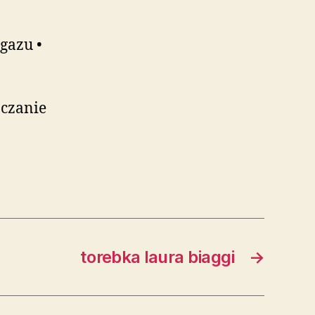
gazu •
zczanie
torebka laura biaggi
→