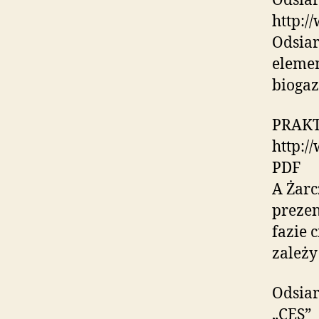
Odsiar
http:/
Odsiar
elemen
biogaz
PRAK
http:/
PDF
A Żarc
prezen
fazie 
zależy
Odsiar
„CES”