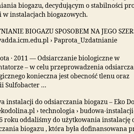
iania biogazu, decydującym o stabilności pr
i w instalacjach biogazowych.
NIANIE BIOGAZU SPOSOBEM NA JEGO SZER
/yadda.icm.edu.pl › Paprota_Uzdatnianie
ota · 2011 — Odsiarczanie biologiczne w
tatorze – w celu przeprowadzenia odsiarcza
 gicznego konieczna jest obecność tlenu oraz
ii Sulfobacter …
 instalacji do odsiarczania biogazu – Eko D
/ekodolina.pl › technologia › budowa-instalacj
 roku oddaliśmy do użytkowania instalację 
czania biogazu , która była dofinansowana p