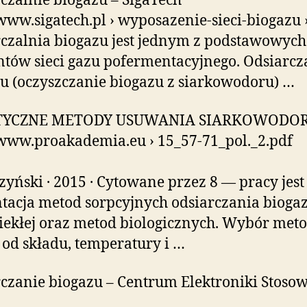
czalnie biogazu – SigaTech
/www.sigatech.pl › wyposazenie-sieci-biogazu 
czalnia biogazu jest jednym z podstawowych
tów sieci gazu pofermentacyjnego. Odsiarcz
u (oczyszczanie biogazu z siarkowodoru) …
TYCZNE METODY USUWANIA SIARKOWODOR
/www.proakademia.eu › 15_57-71_pol._2.pdf
zyński · 2015 · Cytowane przez 8 — pracy jest
tacja metod sorpcyjnych odsiarczania bioga
ciekłej oraz metod biologicznych. Wybór met
 od składu, temperatury i …
czanie biogazu – Centrum Elektroniki Stoso