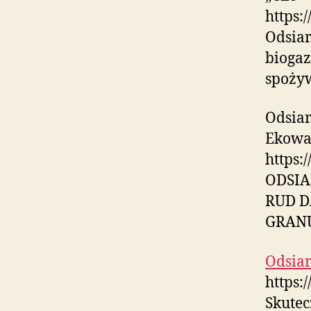
https:
Odsiar
biogaz
spożyw
Odsiar
Ekowa
https:
ODSIA
RUD D
GRAN
Odsiar
https:
Skutec