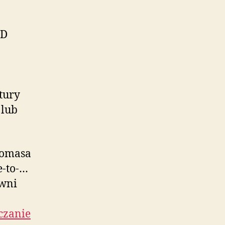
OD
tury
 lub
iomasa
e-to-…
owni
czanie