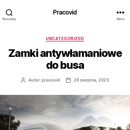
Pracovid
Wyszukaj
Menu
Kategorie
UNCATEGORIZED
Zamki antywłamaniowe
do busa
Autor:
pracovid
28 sierpnia, 2023
Autor
Data
wpisu
wpisu