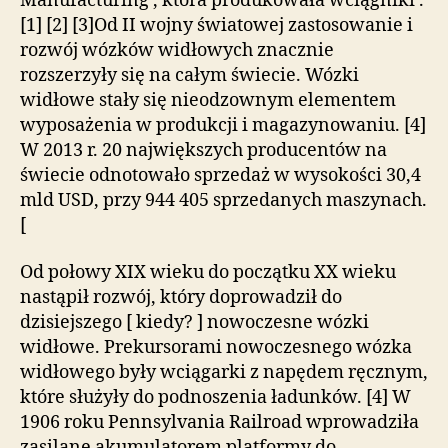
Manufacturing , która produkowała wciągniki .
[1] [2] [3]Od II wojny światowej zastosowanie i
rozwój wózków widłowych znacznie
rozszerzyły się na całym świecie. Wózki
widłowe stały się nieodzownym elementem
wyposażenia w produkcji i magazynowaniu. [4]
W 2013 r. 20 największych producentów na
świecie odnotowało sprzedaż w wysokości 30,4
mld USD, przy 944 405 sprzedanych maszynach.
[
Od połowy XIX wieku do początku XX wieku
nastąpił rozwój, który doprowadził do
dzisiejszego [ kiedy? ] nowoczesne wózki
widłowe. Prekursorami nowoczesnego wózka
widłowego były wciągarki z napędem ręcznym,
które służyły do ​​podnoszenia ładunków. [4] W
1906 roku Pennsylvania Railroad wprowadziła
zasilane akumulatorem platformy do