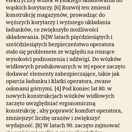
elektryczny wózek wysokiego składowania do
wąskich korytarzy. [6] Rozwój ten zmienił
konstrukcję magazynów, prowadząc do
węższych korytarzy i wyższego układania
ładunków, co zwiększyło możliwości
składowania. [6]W latach pięćdziesiątych i
sześćdziesiątych bezpieczeństwo operatora
stało się problemem ze względu na rosnące
wysokości podnoszenia i udźwigi. Do wózków
widłowych produkowanych w tej epoce zaczęto
dodawać elementy zabezpieczające, takie jak
oparcia ładunku i klatki operatora, zwane
osłonami górnymi. [4] Pod koniec lat 80. w
nowych konstrukcjach wózków widłowych
zaczęto uwzględniać ergonomiczną
konstrukcję , aby poprawić komfort operatora,
zmniejszyć liczbę urazów i zwiększyć
wydajność. [8] W latach 90. zaczęto zajmować