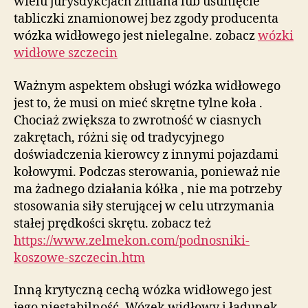
wielu jurysdykcjach zmiana lub usunięcie
tabliczki znamionowej bez zgody producenta
wózka widłowego jest nielegalne. zobacz
wózki
widłowe szczecin
Ważnym aspektem obsługi wózka widłowego
jest to, że musi on mieć skrętne tylne koła .
Chociaż zwiększa to zwrotność w ciasnych
zakrętach, różni się od tradycyjnego
doświadczenia kierowcy z innymi pojazdami
kołowymi. Podczas sterowania, ponieważ nie
ma żadnego działania kółka , nie ma potrzeby
stosowania siły sterującej w celu utrzymania
stałej prędkości skrętu. zobacz też
https://www.zelmekon.com/podnosniki-
koszowe-szczecin.htm
Inną krytyczną cechą wózka widłowego jest
jego niestabilność. Wózek widłowy i ładunek