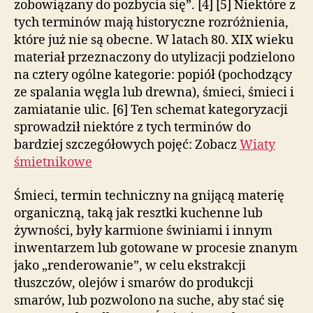
zobowiązany do pozbycia się”. [4] [5] Niektóre z
tych terminów mają historyczne rozróżnienia,
które już nie są obecne. W latach 80. XIX wieku
materiał przeznaczony do utylizacji podzielono
na cztery ogólne kategorie: popiół (pochodzący
ze spalania węgla lub drewna), śmieci, śmieci i
zamiatanie ulic. [6] Ten schemat kategoryzacji
sprowadził niektóre z tych terminów do
bardziej szczegółowych pojęć: Zobacz
Wiaty
śmietnikowe
Śmieci, termin techniczny na gnijącą materię
organiczną, taką jak resztki kuchenne lub
żywności, były karmione świniami i innym
inwentarzem lub gotowane w procesie znanym
jako „renderowanie”, w celu ekstrakcji
tłuszczów, olejów i smarów do produkcji
smarów, lub pozwolono na suche, aby stać się