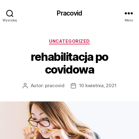
Pracovid
Wyszukaj
Menu
Kategorie
UNCATEGORIZED
rehabilitacja po
covidowa
Autor:
pracovid
10 kwietnia, 2021
Autor
Data
wpisu
wpisu