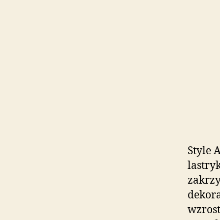
Style 
lastry
zakrzy
dekora
wzrost