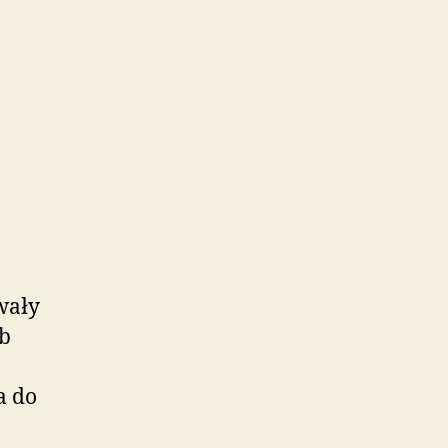
wały
ub
a do