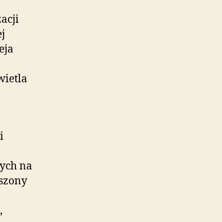
acji
ej
eja
wietla
i
ych na
uszony
,