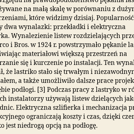
względu na prawdopodobieństwo pękania las
używane na małą skalę w porównaniu z duży
rzeniami, które widzimy dzisiaj. Popularność
y dwa wynalazki: przekładki i elektryczna
erka. Wynalezienie listew rozdzielających prze
rco i Bros. w 1924 r. powstrzymało pękanie la
wiając materiałowi większą przestrzeń na
rzanie się i kurczenie po instalacji. Ten wyn
ł, że lastriko stało się trwałym i niezawodn
ałem, a także umożliwiło dalsze prace proje
bie podłogi. [3] Podczas pracy z lastryko w 
ch instalatorzy używają listew dzielących jak
nic. Elektryczna szlifierka i mechanizacja p
cyjnego ograniczają koszty i czas, dzięki cz
ko jest niedrogą opcją na podłogę.