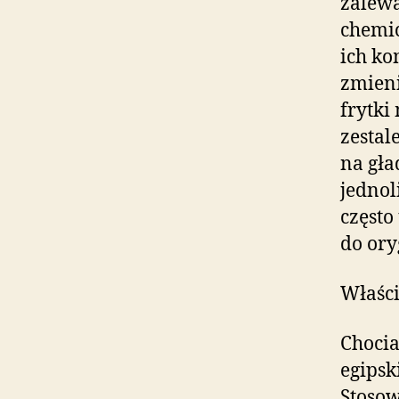
zalew
chemic
ich ko
zmieni
frytki
zestal
na gła
jednol
częst
do ory
Właści
Chocia
egipsk
Stosow