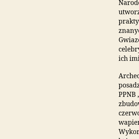
Narodo
utworz
prakty
znanyc
Gwiazd
celebr
ich imi
Archeo
posad
PPNB ,
zbudow
czerwo
wapie
Wykorz