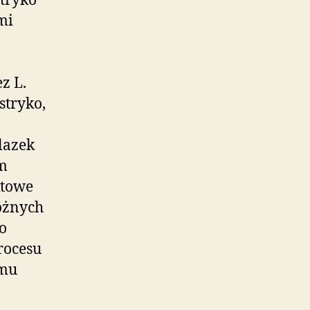
tryko
mi
z L.
stryko,
alazek
ym
ktowe
różnych
o
rocesu
emu