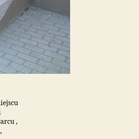
iejscu
i
arcu ,
,