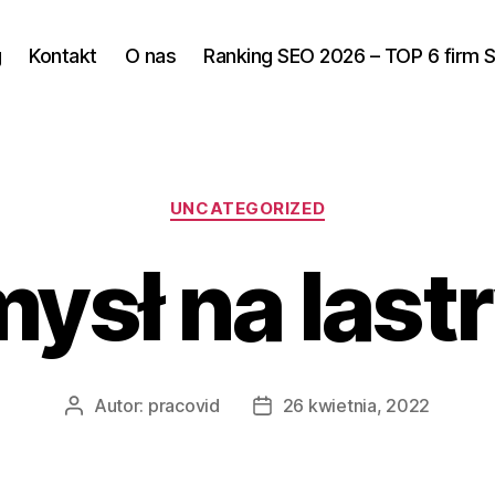
g
Kontakt
O nas
Ranking SEO 2026 – TOP 6 firm 
Kategorie
UNCATEGORIZED
ysł na last
Autor:
pracovid
26 kwietnia, 2022
Autor
Data
wpisu
wpisu