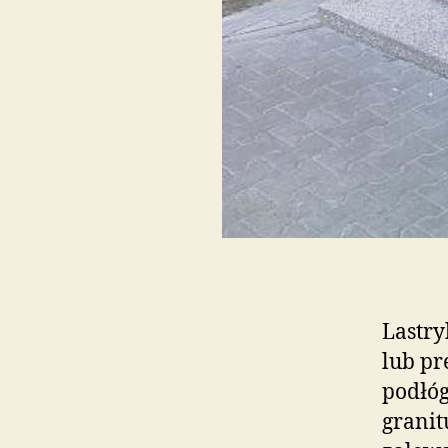
Lastry
lub pr
podłóg
granit