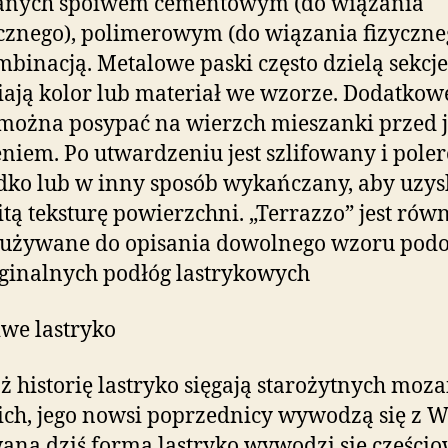
anych spoiwem cementowym (do wiązania
znego), polimerowym (do wiązania fizyczne
mbinacją. Metalowe paski często dzielą sekcje
ają kolor lub materiał we wzorze. Dodatkow
 można posypać na wierzch mieszanki przed j
eniem. Po utwardzeniu jest szlifowany i pol
dko lub w inny sposób wykańczany, aby uzys
itą teksturę powierzchni. „Terrazzo” jest rów
o używane do opisania dowolnego wzoru pod
ginalnych podłóg lastrykowych
we lastryko
ż historię lastryko sięgają starożytnych moza
ich, jego nowsi poprzednicy wywodzą się z W
ana dziś forma lastryko wywodzi się częścio