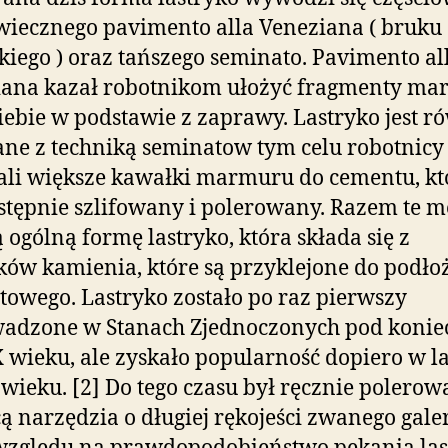
wiecznego pavimento alla Veneziana ( bruku
iego ) oraz tańszego seminato. Pavimento al
iana kazał robotnikom ułożyć fragmenty m
iebie w podstawie z zaprawy. Lastryko jest r
ne z techniką seminatow tym celu robotnicy
li większe kawałki marmuru do cementu, kt
stępnie szlifowany i polerowany. Razem te 
 ogólną formę lastryko, która składa się z
ów kamienia, które są przyklejone do podło
owego. Lastryko zostało po raz pierwszy
adzone w Stanach Zjednoczonych pod koniec
X wieku, ale zyskało popularność dopiero w l
 wieku. [2] Do tego czasu był ręcznie polerow
 narzędzia o długiej rękojeści zwanego galer