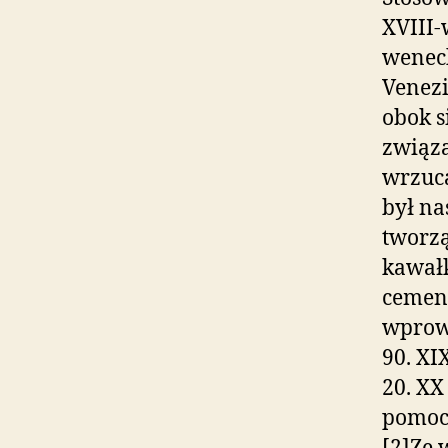
XVIII-
weneck
Venez
obok s
związa
wrzuca
był na
tworzą
kawałk
cement
wprow
90. XI
20. XX
pomocą