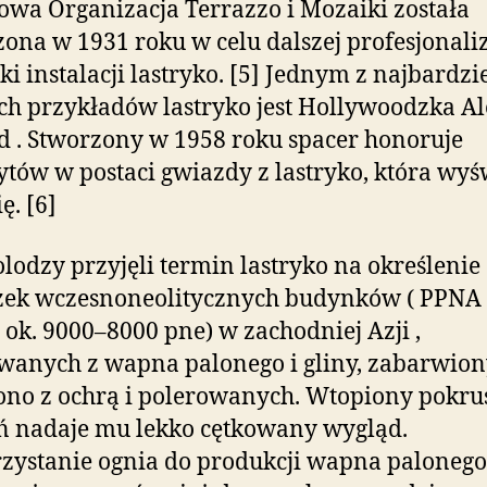
wa Organizacja Terrazzo i Mozaiki została
ona w 1931 roku w celu dalszej profesjonaliz
ki instalacji lastryko. [5] Jednym z najbardzi
h przykładów lastryko jest Hollywoodzka Al
 . Stworzony w 1958 roku spacer honoruje
ytów w postaci gwiazdy z lastryko, która wyś
ę. [6]
lodzy przyjęli termin lastryko na określenie
zek wczesnoneolitycznych budynków ( PPNA 
 ok. 9000–8000 pne) w zachodniej Azji ,
anych z wapna palonego i gliny, zabarwion
no z ochrą i polerowanych. Wtopiony pokr
ń nadaje mu lekko cętkowany wygląd.
ystanie ognia do produkcji wapna palonego