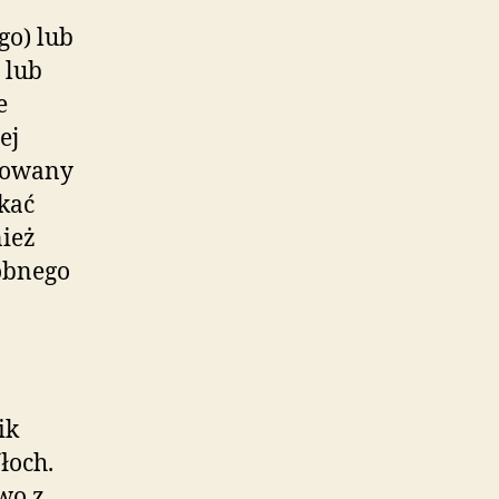
go) lub
 lub
e
ej
erowany
kać
nież
obnego
ik
łoch.
wo z