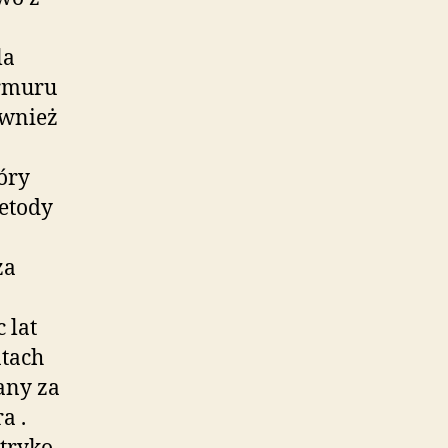
la
armuru
ównież
óry
metody
ża
 lat
atach
any za
a .