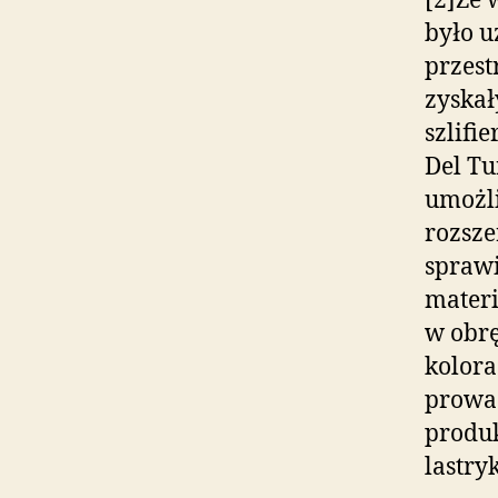
[2]Ze 
było 
przest
zyskał
szlifi
Del Tu
umożli
rozsze
sprawi
materi
w obrę
kolora
prowad
produk
lastry