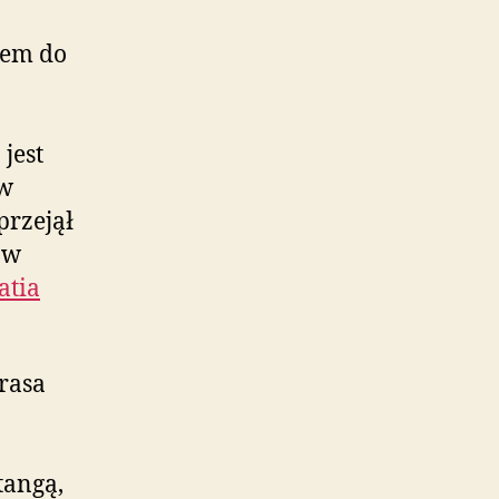
hem do
jest
ów
przejął
 w
atia
rasa
tangą,