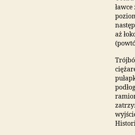
ławce 
poziom
następ
aż łok
(powtó
Trójbó
ciężar
pułapk
podłog
ramion
zatrzy
wyjści
Histor