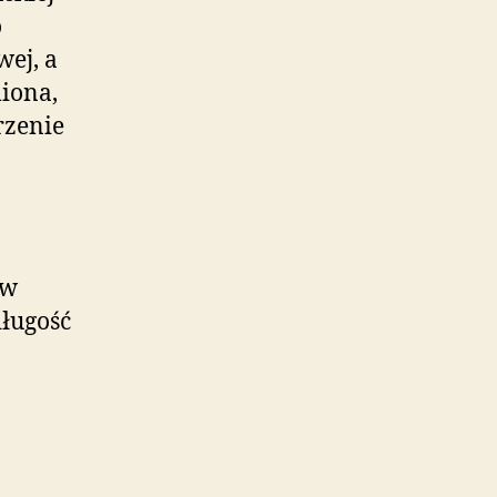
o
wej, a
miona,
rzenie
 w
długość