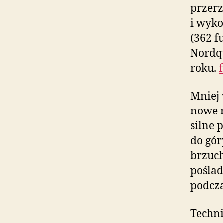
przerz
i wyko
(362 f
Nordqu
roku.
Mniej 
nowe m
silne 
do gór
brzuch
poślad
podcza
Techni