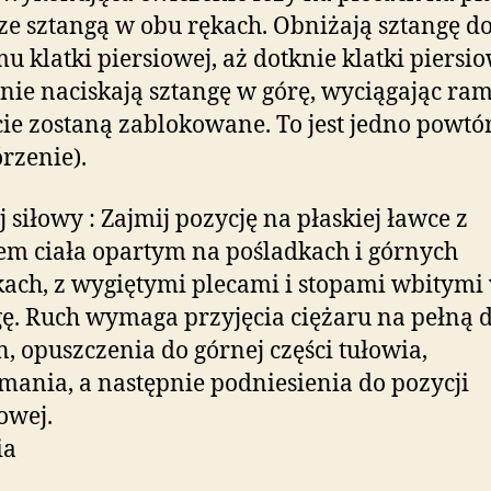
ze sztangą w obu rękach. Obniżają sztangę d
u klatki piersiowej, aż dotknie klatki piersio
nie naciskają sztangę w górę, wyciągając ra
cie zostaną zablokowane. To jest jedno powtó
rzenie).
j siłowy : Zajmij pozycję na płaskiej ławce z
em ciała opartym na pośladkach i górnych
ach, z wygiętymi plecami i stopami wbitymi
ę. Ruch wymaga przyjęcia ciężaru na pełną 
, opuszczenia do górnej części tułowia,
mania, a następnie podniesienia do pozycji
owej.
ia