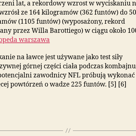
rzeni lat, a rekordowy wzrost w wyciskaniu 
wzrósł ze 164 kilogramów (362 funtów) do 5
amów (1105 funtów) (wyposażony, rekord
any przez Willa Barottiego) w ciągu około 100
topeda warszawa
anie na ławce jest używane jako test siły
zywnej górnej części ciała podczas kombajnu
potencjalni zawodnicy NFL próbują wykonać 
cej powtórzeń o wadze 225 funtów. [5] [6]