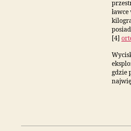
przest
ławce 
kilogr
posiad
[4]
or
Wycisk
eksplo
gdzie 
najwię