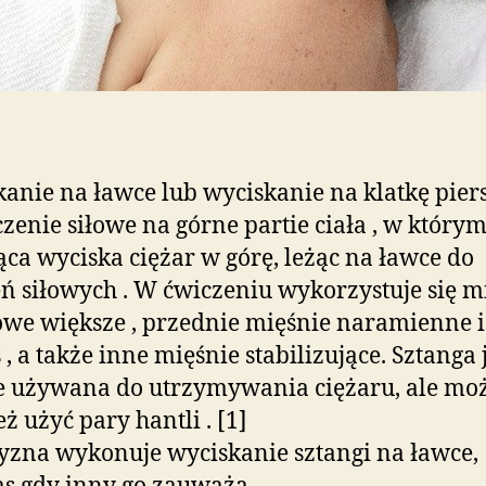
anie na ławce lub wyciskanie na klatkę pier
czenie siłowe na górne partie ciała , w który
ąca wyciska ciężar w górę, leżąc na ławce do
ń siłowych . W ćwiczeniu wykorzystuje się m
owe większe , przednie mięśnie naramienne i
 , a także inne mięśnie stabilizujące. Sztanga 
e używana do utrzymywania ciężaru, ale mo
ż użyć pary hantli . [1]
zna wykonuje wyciskanie sztangi na ławce,