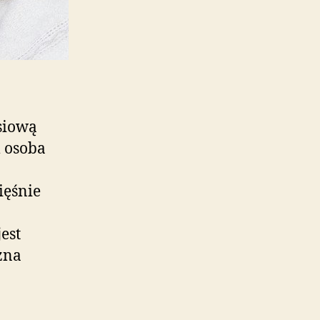
siową
m osoba
ięśnie
jest
żna