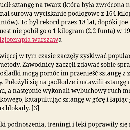
ucił sztangę na twarz (która była zwrócona n
nał surową wyciskanie podłogowe z 164 kil
untów). To był rekord przez 18 lat, dopóki Joe
est nie pobił go o 1 kilogram (2,2 funta) w 1
fizjoterapia warszaw
a
więcej w tym czasie zaczęły zyskiwać popula
etody. Zawodnicy zaczęli zdawać sobie spra
pośladki mogą pomóc im przenieść sztangę z 
y. Położyli się na podłodze i ustawili sztangę 
u, a następnie wykonali wybuchowy ruch m
kowego, katapultując sztangę w górę i łapiąc 
s blokady. [3]
ki podnoszenia, treningi i leki poprawiły się