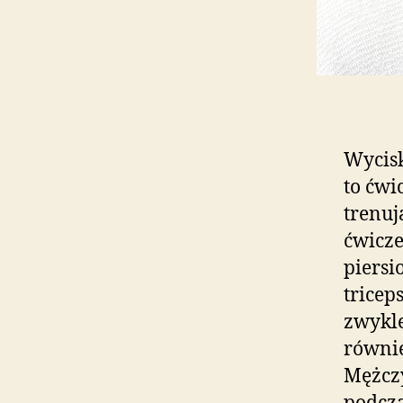
Wycisk
to ćwi
trenuj
ćwicze
piersi
triceps
zwykl
równie
Mężczy