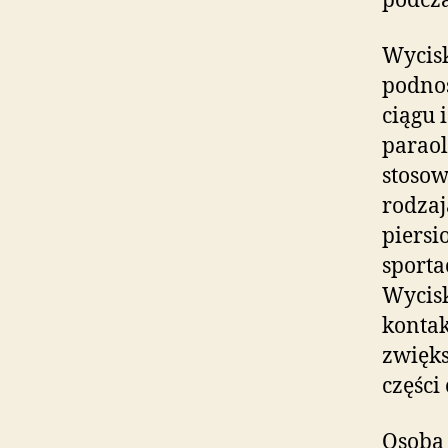
podcza
Wycisk
podnos
ciągu 
paraol
stosow
rodzaj
piersi
sporta
Wycis
konta
zwięks
części 
Osoba 