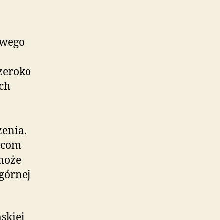
twego
szeroko
ych
zenia.
wcom
może
górnej
skiej