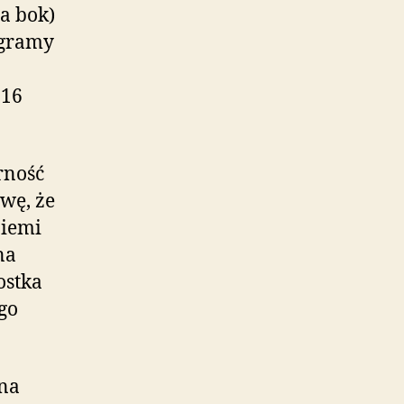
a bok)
ogramy
916
rność
wę, że
ziemi
na
ostka
go
 na