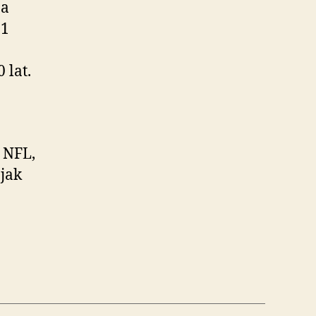
na
01
 lat.
 NFL,
jak