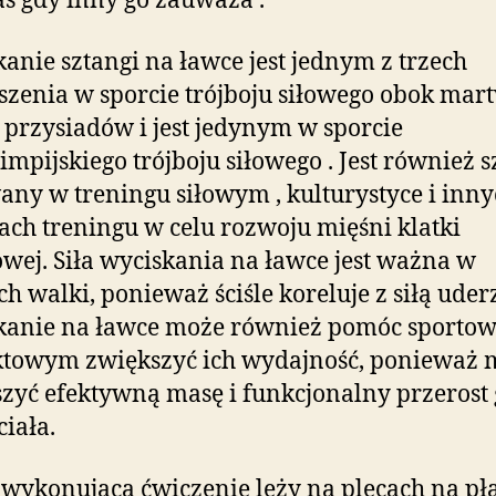
s gdy inny go zauważa .
anie sztangi na ławce jest jednym z trzech
zenia w sporcie trójboju siłowego obok mar
i przysiadów i jest jedynym w sporcie
impijskiego trójboju siłowego . Jest również 
any w treningu siłowym , kulturystyce i inn
ach treningu w celu rozwoju mięśni klatki
owej. Siła wyciskania na ławce jest ważna w
ch walki, ponieważ ściśle koreluje z siłą uder
kanie na ławce może również pomóc sporto
ktowym zwiększyć ich wydajność, ponieważ 
zyć efektywną masę i funkcjonalny przerost 
ciała.
wykonująca ćwiczenie leży na plecach na pła