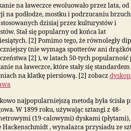
anie na ławeczce ewoluowało przez lata, od
ji na podłodze, mostku i podrzucaniu brzuc
stosowanych dzisiaj przez kulturystów i
istów. Stał się popularny od końca lat
iesiątych. [2] Pomimo tego, że równoległy dip 
czniejszy (nie wymaga spotterów ani drążk
czeństwa [2] ), w latach 50-tych popularność 
anie na ławeczce, które stały się standardem
niach na klatkę piersiową. [2] zobacz
dyskop
awa
kowo najpopularniejszą metodą była ścisła p
owa. W 1899 roku, używając sztangi z 48-
etrowymi (19-calowymi) dyskami (płytami),
 Hackenschmidt , wynalazca przysiadu ze sz