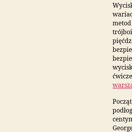
Wycisk
wariac
metod 
trójbo
pięćdz
bezpie
bezpie
wycisk
ćwicze
warsz
Począt
podłog
centym
George