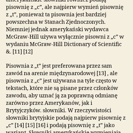
pisownię z „c”, ale najpierw wymień pisownię
z „t”, ponieważ ta pisownia jest bardziej
powszechna w Stanach Zjednoczonych.
Niemniej jednak amerykański wydawca
McGraw-Hill używa wyłącznie pisowni z „c” w
wydaniu McGraw-Hill Dictionary of Scientific
&. [11] [12]
Pisownia z „t” jest preferowana przez sam
zawód na arenie międzynarodowej [13] , ale
pisownia z „c” jest używana na tyle często w
tekstach, które nie są pisane przez członków
zawodu, aby uznać ją za poprawną odmianę
zarówno przez Amerykanów, jak i
Brytyjczyków. słowniki. W rzeczywistości
słowniki brytyjskie podają najpierw pisownię z
„c” [14] [15] [16] i podają pisownię z „t” jako
wariant. Słowniki amerykańskie wymieniają