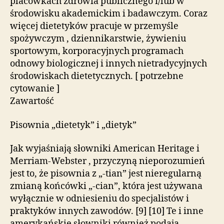
placówkach zdrowia publicznego i/lub w
środowisku akademickim i badawczym. Coraz
więcej dietetyków pracuje w przemyśle
spożywczym , dziennikarstwie, żywieniu
sportowym, korporacyjnych programach
odnowy biologicznej i innych nietradycyjnych
środowiskach dietetycznych. [ potrzebne
cytowanie ]
Zawartość
Pisownia „dietetyk” i „dietyk”
Jak wyjaśniają słowniki American Heritage i
Merriam-Webster , przyczyną nieporozumień
jest to, że pisownia z „-tian” jest nieregularną
zmianą końcówki „-cian”, która jest używana
wyłącznie w odniesieniu do specjalistów i
praktyków innych zawodów. [9] [10] Te i inne
amerykańskie słowniki również podają