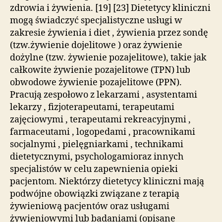
zdrowia i żywienia. [19] [23] Dietetycy kliniczni
mogą świadczyć specjalistyczne usługi w
zakresie żywienia i diet , żywienia przez sondę
(tzw.żywienie dojelitowe ) oraz żywienie
dożylne (tzw. żywienie pozajelitowe), takie jak
całkowite żywienie pozajelitowe (TPN) lub
obwodowe żywienie pozajelitowe (PPN).
Pracują zespołowo z lekarzami , asystentami
lekarzy , fizjoterapeutami, terapeutami
zajęciowymi , terapeutami rekreacyjnymi ,
farmaceutami , logopedami , pracownikami
socjalnymi , pielęgniarkami , technikami
dietetycznymi, psychologamioraz innych
specjalistów w celu zapewnienia opieki
pacjentom. Niektórzy dietetycy kliniczni mają
podwójne obowiązki związane z terapią
żywieniową pacjentów oraz usługami
żywieniowymi lub badaniami (opisane