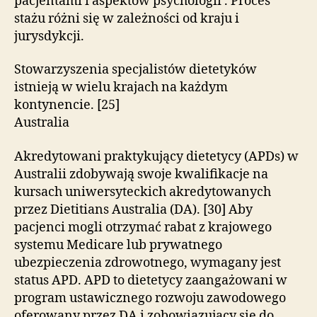
pacjentami i aspektów psychologii . Proces
stażu różni się w zależności od kraju i
jurysdykcji.
Stowarzyszenia specjalistów dietetyków
istnieją w wielu krajach na każdym
kontynencie. [25]
Australia
Akredytowani praktykujący dietetycy (APDs) w
Australii zdobywają swoje kwalifikacje na
kursach uniwersyteckich akredytowanych
przez Dietitians Australia (DA). [30] Aby
pacjenci mogli otrzymać rabat z krajowego
systemu Medicare lub prywatnego
ubezpieczenia zdrowotnego, wymagany jest
status APD. APD to dietetycy zaangażowani w
program ustawicznego rozwoju zawodowego
oferowany przez DA i zobowiązujący się do