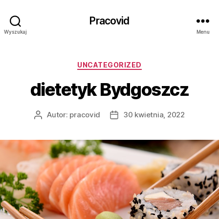
Pracovid
Wyszukaj
Menu
Kategorie
UNCATEGORIZED
dietetyk Bydgoszcz
Autor:
pracovid
30 kwietnia, 2022
Autor
Data
wpisu
wpisu